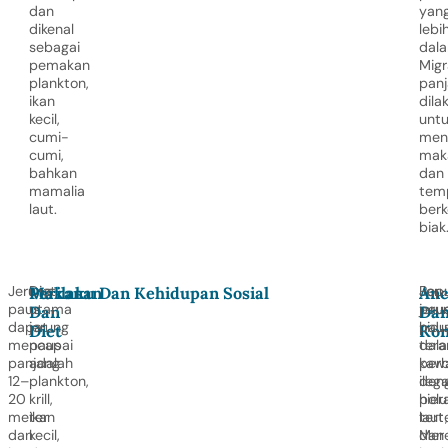
dan
yan
dikenal
lebi
sebagai
dala
pemakan
Migr
plankton,
pan
ikan
dila
kecil,
unt
cumi-
men
cumi,
mak
bahkan
dan
mamalia
tem
laut.
ber
biak
Jerung
Diet
Jeru
Popu
Makanan
Perilaku Dan Kehidupan Sosial
An
paus
utama
pau
jeru
Dan
Da
dapat
jerung
hid
pau
Diet
Kon
mencapai
paus
dal
ter
panjang
adalah
kaw
per
12–
plankton,
den
ilega
20
krill,
hiera
polu
meter
ikan
tert
laut,
dan
kecil,
Mer
dan