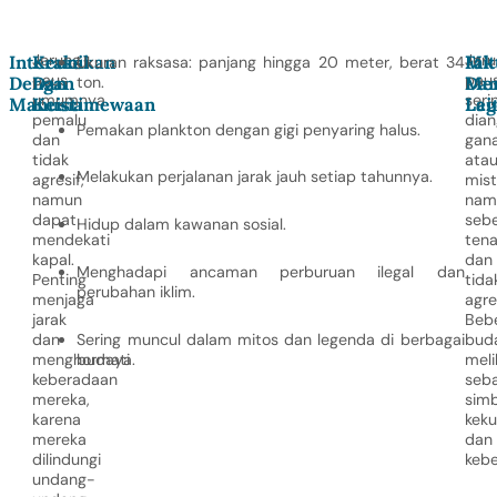
Jerung
Jeru
Interaksi
Keunikan
Mit
Fak
Ukuran raksasa: panjang hingga 20 meter, berat 34
paus
pau
Dengan
Dan
ton.
Da
Men
umumnya
seri
Manusia
Keistimewaan
Leg
Lai
pemalu
dia
Pemakan plankton dengan gigi penyaring halus.
dan
gan
tidak
ata
Melakukan perjalanan jarak jauh setiap tahunnya.
agresif,
mist
namun
nam
dapat
seb
Hidup dalam kawanan sosial.
mendekati
ten
kapal.
dan
Menghadapi ancaman perburuan ilegal dan
Penting
tida
perubahan iklim.
menjaga
agres
jarak
Beb
Sering muncul dalam mitos dan legenda di berbagai
dan
bud
budaya.
menghormati
meli
keberadaan
seba
mereka,
simb
karena
kek
mereka
dan
dilindungi
kebe
undang-