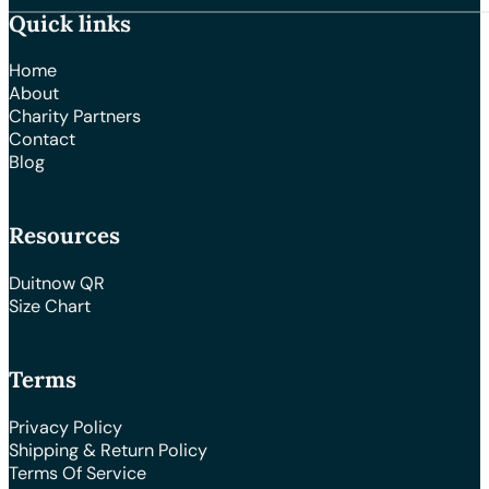
Quick links
Home
About
Charity Partners
Contact
Blog
Resources
Duitnow QR
Size Chart
Terms
Privacy Policy
Shipping & Return Policy
Terms Of Service