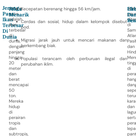
Jerung
Jerung
Jeru
Fakta
Hab
Uk
Kecepatan berenang hingga 56 km/jam.
Paus:
paus
pau
Menarik
Da
Da
Ikan
adalah
dit
Pen
Ber
Cerdas dan sosial, hidup dalam kelompok disebut
ikan
di
Terbesar
pod.
terbesar
Sam
Di
di
Atlan
Dunia
Migrasi jarak jauh untuk mencari makanan dan
dunia,
Pasif
berkembang biak.
dengan
dan
panjang
Hind
hingga
Mer
Populasi terancam oleh perburuan ilegal dan
20
ting
perubahan iklim.
meter
di
dan
pera
berat
hang
mencapai
dang
50
sepe
ton.
ter
Mereka
kara
hidup
dan
di
lagu
perairan
sert
tropis
pera
dan
lepa
subtropis,
pant