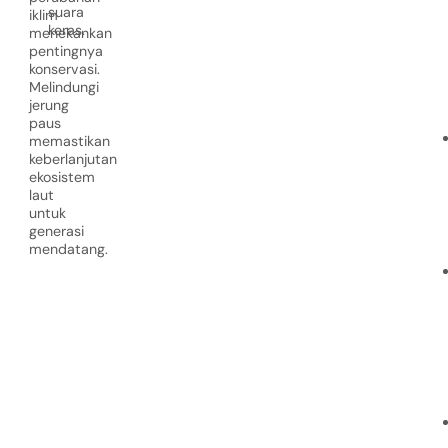
suara
iklim
keras.
menekankan
pentingnya
konservasi.
Melindungi
jerung
paus
memastikan
keberlanjutan
ekosistem
laut
untuk
generasi
mendatang.